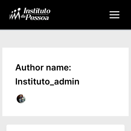
Ir
Main
para
Menu
o
conteúdo
Author name:
Instituto_admin