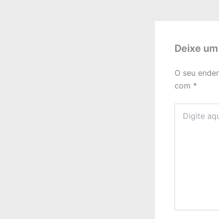
Deixe um
O seu ender
com
*
Digite
aqui...