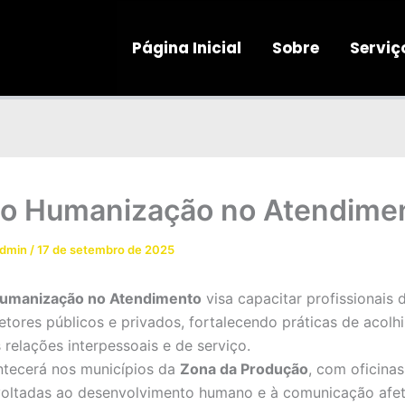
Página Inicial
Sobre
Serviç
to Humanização no Atendime
admin
/
17 de setembro de 2025
Humanização no Atendimento
visa capacitar profissionais 
setores públicos e privados, fortalecendo práticas de acolh
 relações interpessoais e de serviço.
ntecerá nos municípios da
Zona da Produção
, com oficinas
voltadas ao desenvolvimento humano e à comunicação afet