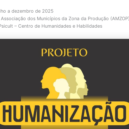
lho a dezembro de 2025
Associação dos Municípios da Zona da Produção (AMZOP
sicult – Centro de Humanidades e Habilidades