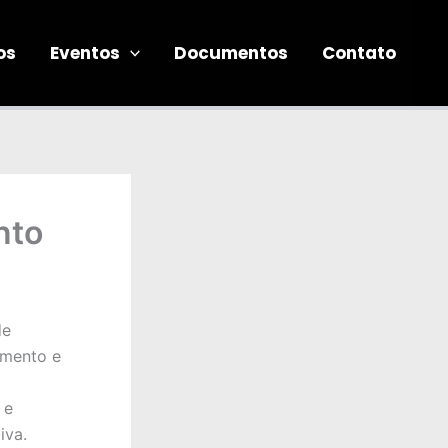
os
Eventos
Documentos
Contato
nto
de
imento e
 e
iva.