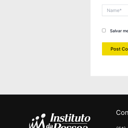
Name*
Salvar m
Con