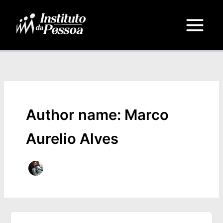
Ir
Main
para
Menu
o
conteúdo
Author name: Marco
Aurelio Alves